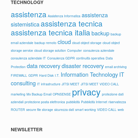
TECHNOLOGY
assistenza
assistenza
Assistenza Informatica
assistenza tecnica
sistemistica
assistenza tecnica italia
backup
backup
cloud
email aziendale
backup remoto
cloud object storage
cloud object
storage service
cloud storage solution
Computer
consulenza aziendale
consulenza aziendale IT
Consulenza GDPR
continuità operativa
Data
data recovery
disaster recovery
Protection
email archiving
Information Technology
IT
FIREWALL
GDPR
Hard Disk
I.T.
consulting
IT infrastructure
JITSI MEET
JITSI MEET VIDEO CALL
privacy
marketing
Mx Backup Email
OPNSENSE
protezione dati
aziendali
protezione posta elettronica
pubblicità
Pubblicità Internet
riservatezza
ROUTER
secure file storage
sicurezza dati
smart working
VIDEO CALL
web
NEWSLETTER