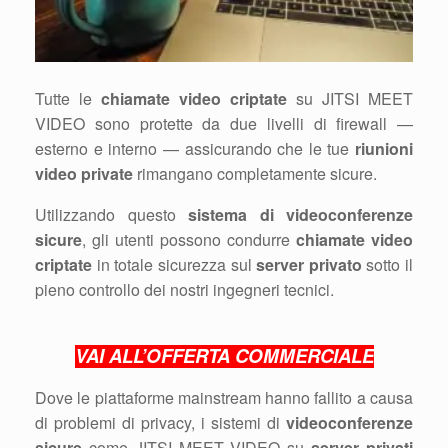
Tutte le
chiamate video criptate
su JITSI MEET
VIDEO sono protette da due livelli di firewall —
esterno e interno — assicurando che le tue
riunioni
video private
rimangano completamente sicure.
Utilizzando questo
sistema di videoconferenze
sicure
, gli utenti possono condurre
chiamate video
criptate
in totale sicurezza sul
server privato
sotto il
pieno controllo dei nostri ingegneri tecnici.
VAI ALL’OFFERTA COMMERCIALE
Dove le piattaforme mainstream hanno fallito a causa
di problemi di privacy, i sistemi di
videoconferenze
sicure
come JITSI MEET VIDEO su
server privati