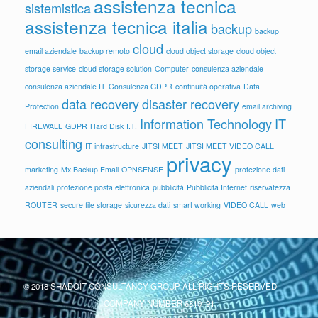
assistenza tecnica
sistemistica
assistenza tecnica italia
backup
backup
cloud
email aziendale
backup remoto
cloud object storage
cloud object
storage service
cloud storage solution
Computer
consulenza aziendale
consulenza aziendale IT
Consulenza GDPR
continuità operativa
Data
data recovery
disaster recovery
Protection
email archiving
Information Technology
IT
FIREWALL
GDPR
Hard Disk
I.T.
consulting
IT infrastructure
JITSI MEET
JITSI MEET VIDEO CALL
privacy
marketing
Mx Backup Email
OPNSENSE
protezione dati
aziendali
protezione posta elettronica
pubblicità
Pubblicità Internet
riservatezza
ROUTER
secure file storage
sicurezza dati
smart working
VIDEO CALL
web
© 2018 SHADOIT CONSULTANCY GROUP ALL RIGHTS RESERVED -
COMPANY NUMBER 6810191