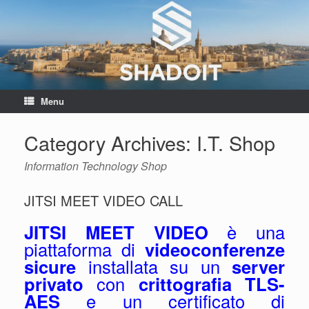
Menu
Category Archives:
I.T. Shop
Information Technology Shop
JITSI MEET VIDEO CALL
JITSI MEET VIDEO
è una
piattaforma di
videoconferenze
sicure
installata su un
server
privato
con
crittografia TLS-
AES
e un certificato di