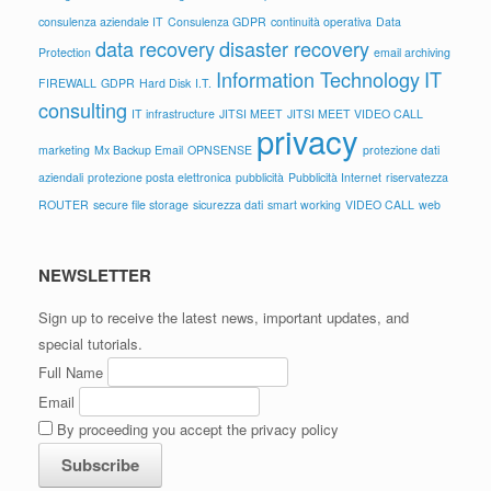
consulenza aziendale IT
Consulenza GDPR
continuità operativa
Data
data recovery
disaster recovery
Protection
email archiving
Information Technology
IT
FIREWALL
GDPR
Hard Disk
I.T.
consulting
IT infrastructure
JITSI MEET
JITSI MEET VIDEO CALL
privacy
marketing
Mx Backup Email
OPNSENSE
protezione dati
aziendali
protezione posta elettronica
pubblicità
Pubblicità Internet
riservatezza
ROUTER
secure file storage
sicurezza dati
smart working
VIDEO CALL
web
NEWSLETTER
Sign up to receive the latest news, important updates, and
special tutorials.
Full Name
Email
By proceeding you accept the privacy policy