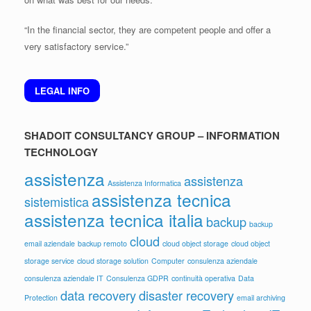
“In the financial sector, they are competent people and offer a
very satisfactory service.”
LEGAL INFO
SHADOIT CONSULTANCY GROUP – INFORMATION
TECHNOLOGY
assistenza
assistenza
Assistenza Informatica
assistenza tecnica
sistemistica
assistenza tecnica italia
backup
backup
cloud
email aziendale
backup remoto
cloud object storage
cloud object
storage service
cloud storage solution
Computer
consulenza aziendale
consulenza aziendale IT
Consulenza GDPR
continuità operativa
Data
data recovery
disaster recovery
Protection
email archiving