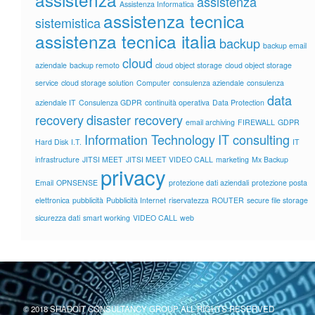
assistenza
Assistenza Informatica
assistenza tecnica
sistemistica
assistenza tecnica italia
backup
backup email
cloud
aziendale
backup remoto
cloud object storage
cloud object storage
service
cloud storage solution
Computer
consulenza aziendale
consulenza
data
aziendale IT
Consulenza GDPR
continuità operativa
Data Protection
recovery
disaster recovery
email archiving
FIREWALL
GDPR
Information Technology
IT consulting
Hard Disk
I.T.
IT
infrastructure
JITSI MEET
JITSI MEET VIDEO CALL
marketing
Mx Backup
privacy
Email
OPNSENSE
protezione dati aziendali
protezione posta
elettronica
pubblicità
Pubblicità Internet
riservatezza
ROUTER
secure file storage
sicurezza dati
smart working
VIDEO CALL
web
© 2018 SHADOIT CONSULTANCY GROUP ALL RIGHTS RESERVED -