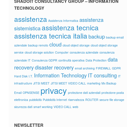
SHADOIT CONSULTANCY GROUP – INFORMATION
TECHNOLOGY
assistenza
assistenza
Assistenza Informatica
assistenza tecnica
sistemistica
assistenza tecnica italia
backup
backup email
cloud
aziendale
backup remoto
cloud object storage
cloud object storage
service
cloud storage solution
Computer
consulenza aziendale
consulenza
data
aziendale IT
Consulenza GDPR
continuità operativa
Data Protection
recovery
disaster recovery
email archiving
FIREWALL
GDPR
Information Technology
IT consulting
Hard Disk
I.T.
IT
infrastructure
JITSI MEET
JITSI MEET VIDEO CALL
marketing
Mx Backup
privacy
Email
OPNSENSE
protezione dati aziendali
protezione posta
elettronica
pubblicità
Pubblicità Internet
riservatezza
ROUTER
secure file storage
sicurezza dati
smart working
VIDEO CALL
web
NEWSLETTER