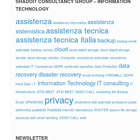
SHADOIT CONSULTANCY GROUP – INFORMATION
TECHNOLOGY
assistenza
assistenza
Assistenza Informatica
assistenza tecnica
sistemistica
assistenza tecnica italia
backup
backup email
cloud
aziendale
backup remoto
cloud object storage
cloud object storage
service
cloud storage solution
Computer
consulenza aziendale
consulenza
data
aziendale IT
Consulenza GDPR
continuità operativa
Data Protection
recovery
disaster recovery
email archiving
FIREWALL
GDPR
Information Technology
IT consulting
Hard Disk
I.T.
IT
infrastructure
JITSI MEET
JITSI MEET VIDEO CALL
marketing
Mx Backup
privacy
Email
OPNSENSE
protezione dati aziendali
protezione posta
elettronica
pubblicità
Pubblicità Internet
riservatezza
ROUTER
secure file storage
sicurezza dati
smart working
VIDEO CALL
web
NEWSLETTER