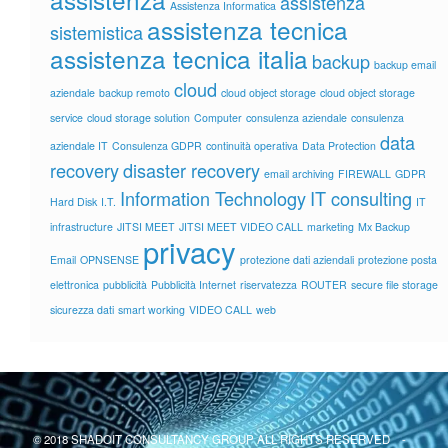
assistenza
Assistenza Informatica
assistenza tecnica
sistemistica
assistenza tecnica italia
backup
backup email
cloud
aziendale
backup remoto
cloud object storage
cloud object storage
service
cloud storage solution
Computer
consulenza aziendale
consulenza
data
aziendale IT
Consulenza GDPR
continuità operativa
Data Protection
recovery
disaster recovery
email archiving
FIREWALL
GDPR
Information Technology
IT consulting
Hard Disk
I.T.
IT
infrastructure
JITSI MEET
JITSI MEET VIDEO CALL
marketing
Mx Backup
privacy
Email
OPNSENSE
protezione dati aziendali
protezione posta
elettronica
pubblicità
Pubblicità Internet
riservatezza
ROUTER
secure file storage
sicurezza dati
smart working
VIDEO CALL
web
© 2018 SHADOIT CONSULTANCY GROUP ALL RIGHTS RESERVED -