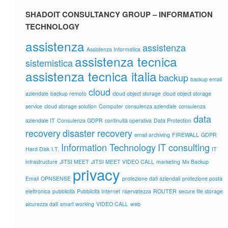
SHADOIT CONSULTANCY GROUP – INFORMATION
TECHNOLOGY
assistenza
assistenza
Assistenza Informatica
assistenza tecnica
sistemistica
assistenza tecnica italia
backup
backup email
cloud
aziendale
backup remoto
cloud object storage
cloud object storage
service
cloud storage solution
Computer
consulenza aziendale
consulenza
data
aziendale IT
Consulenza GDPR
continuità operativa
Data Protection
recovery
disaster recovery
email archiving
FIREWALL
GDPR
Information Technology
IT consulting
Hard Disk
I.T.
IT
infrastructure
JITSI MEET
JITSI MEET VIDEO CALL
marketing
Mx Backup
privacy
Email
OPNSENSE
protezione dati aziendali
protezione posta
elettronica
pubblicità
Pubblicità Internet
riservatezza
ROUTER
secure file storage
sicurezza dati
smart working
VIDEO CALL
web