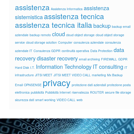
assistenza
assistenza
Assistenza Informatica
assistenza tecnica
sistemistica
assistenza tecnica italia
backup
backup email
cloud
aziendale
backup remoto
cloud object storage
cloud object storage
service
cloud storage solution
Computer
consulenza aziendale
consulenza
data
aziendale IT
Consulenza GDPR
continuità operativa
Data Protection
recovery
disaster recovery
email archiving
FIREWALL
GDPR
Information Technology
IT consulting
Hard Disk
I.T.
IT
infrastructure
JITSI MEET
JITSI MEET VIDEO CALL
marketing
Mx Backup
privacy
Email
OPNSENSE
protezione dati aziendali
protezione posta
elettronica
pubblicità
Pubblicità Internet
riservatezza
ROUTER
secure file storage
sicurezza dati
smart working
VIDEO CALL
web