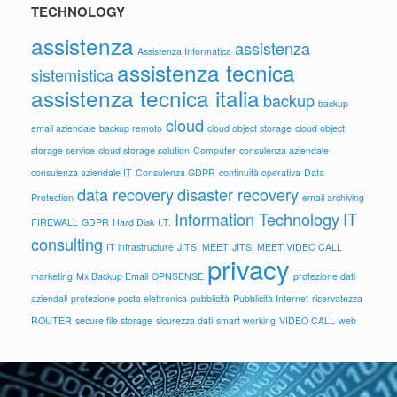
TECHNOLOGY
assistenza
assistenza
Assistenza Informatica
assistenza tecnica
sistemistica
assistenza tecnica italia
backup
backup
cloud
email aziendale
backup remoto
cloud object storage
cloud object
storage service
cloud storage solution
Computer
consulenza aziendale
consulenza aziendale IT
Consulenza GDPR
continuità operativa
Data
data recovery
disaster recovery
Protection
email archiving
Information Technology
IT
FIREWALL
GDPR
Hard Disk
I.T.
consulting
IT infrastructure
JITSI MEET
JITSI MEET VIDEO CALL
privacy
marketing
Mx Backup Email
OPNSENSE
protezione dati
aziendali
protezione posta elettronica
pubblicità
Pubblicità Internet
riservatezza
ROUTER
secure file storage
sicurezza dati
smart working
VIDEO CALL
web