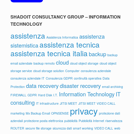
SHADOIT CONSULTANCY GROUP – INFORMATION
TECHNOLOGY
assistenza
assistenza
Assistenza Informatica
assistenza tecnica
sistemistica
assistenza tecnica italia
backup
backup
cloud
email aziendale
backup remoto
cloud object storage
cloud object
storage service
cloud storage solution
Computer
consulenza aziendale
consulenza aziendale IT
Consulenza GDPR
continuità operativa
Data
data recovery
disaster recovery
Protection
email archiving
Information Technology
IT
FIREWALL
GDPR
Hard Disk
I.T.
consulting
IT infrastructure
JITSI MEET
JITSI MEET VIDEO CALL
privacy
marketing
Mx Backup Email
OPNSENSE
protezione dati
aziendali
protezione posta elettronica
pubblicità
Pubblicità Internet
riservatezza
ROUTER
secure file storage
sicurezza dati
smart working
VIDEO CALL
web