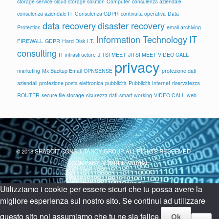
storage service
cloud storage solution
Computer
consulenza aziendale
consulenza aziendale IT
Consulenza GDPR
continuità operativa
Data
data recovery
disaster recovery
Protection
email archiving
Information Technology
IT
FIREWALL
GDPR
Hard Disk
I.T.
consulting
IT infrastructure
JITSI MEET
JITSI MEET VIDEO CALL
privacy
marketing
Mx Backup Email
OPNSENSE
protezione dati
aziendali
protezione posta elettronica
pubblicità
Pubblicità Internet
riservatezza
ROUTER
secure file storage
sicurezza dati
smart working
VIDEO CALL
web
© 2018 SHADOIT CONSULTANCY GROUP ALL RIGHTS RESERVED -
COMPANY NUMBER 6810191
Utilizziamo i cookie per essere sicuri che tu possa avere la
migliore esperienza sul nostro sito. Se continui ad utilizzare
questo sito noi assumiamo che tu ne sia felice.
Ok