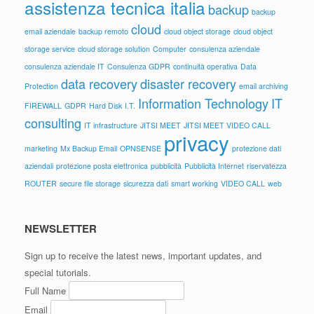
assistenza tecnica italia
backup
backup
cloud
email aziendale
backup remoto
cloud object storage
cloud object
storage service
cloud storage solution
Computer
consulenza aziendale
consulenza aziendale IT
Consulenza GDPR
continuità operativa
Data
data recovery
disaster recovery
Protection
email archiving
Information Technology
IT
FIREWALL
GDPR
Hard Disk
I.T.
consulting
IT infrastructure
JITSI MEET
JITSI MEET VIDEO CALL
privacy
marketing
Mx Backup Email
OPNSENSE
protezione dati
aziendali
protezione posta elettronica
pubblicità
Pubblicità Internet
riservatezza
ROUTER
secure file storage
sicurezza dati
smart working
VIDEO CALL
web
NEWSLETTER
Sign up to receive the latest news, important updates, and
special tutorials.
Full Name
Email