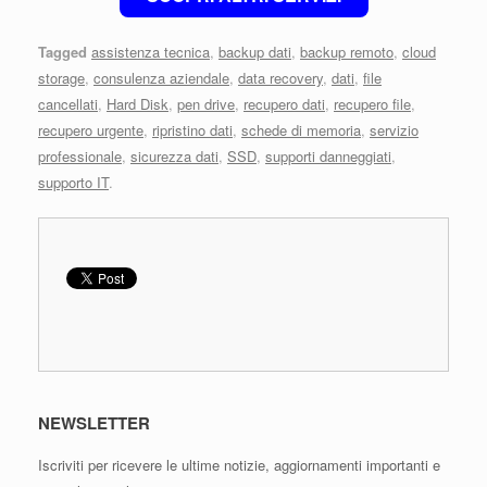
Tagged
assistenza tecnica
,
backup dati
,
backup remoto
,
cloud
storage
,
consulenza aziendale
,
data recovery
,
dati
,
file
cancellati
,
Hard Disk
,
pen drive
,
recupero dati
,
recupero file
,
recupero urgente
,
ripristino dati
,
schede di memoria
,
servizio
professionale
,
sicurezza dati
,
SSD
,
supporti danneggiati
,
supporto IT
.
NEWSLETTER
Iscriviti per ricevere le ultime notizie, aggiornamenti importanti e