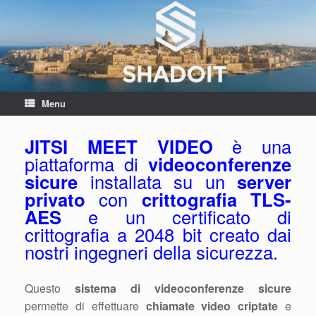
Menu
JITSI MEET VIDEO
è una
piattaforma di
videoconferenze
sicure
installata su un
server
privato
con
crittografia TLS-
AES
e un certificato di
crittografia a 2048 bit creato dai
nostri ingegneri della sicurezza.
Questo
sistema di videoconferenze sicure
permette di effettuare
chiamate video criptate
e