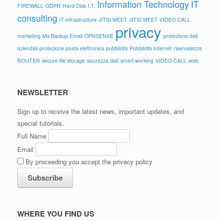
Information Technology
IT
FIREWALL
GDPR
Hard Disk
I.T.
consulting
IT infrastructure
JITSI MEET
JITSI MEET VIDEO CALL
privacy
marketing
Mx Backup Email
OPNSENSE
protezione dati
aziendali
protezione posta elettronica
pubblicità
Pubblicità Internet
riservatezza
ROUTER
secure file storage
sicurezza dati
smart working
VIDEO CALL
web
NEWSLETTER
Sign up to receive the latest news, important updates, and
special tutorials.
Full Name
Email
By proceeding you accept the privacy policy
WHERE YOU FIND US