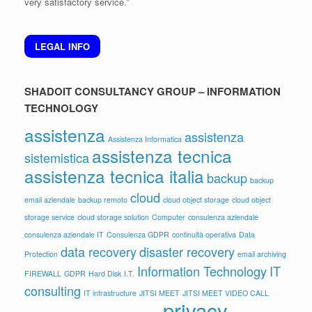
very satisfactory service.”
LEGAL INFO
SHADOIT CONSULTANCY GROUP – INFORMATION
TECHNOLOGY
assistenza
assistenza
Assistenza Informatica
assistenza tecnica
sistemistica
assistenza tecnica italia
backup
backup
cloud
email aziendale
backup remoto
cloud object storage
cloud object
storage service
cloud storage solution
Computer
consulenza aziendale
consulenza aziendale IT
Consulenza GDPR
continuità operativa
Data
data recovery
disaster recovery
Protection
email archiving
Information Technology
IT
FIREWALL
GDPR
Hard Disk
I.T.
consulting
IT infrastructure
JITSI MEET
JITSI MEET VIDEO CALL
privacy