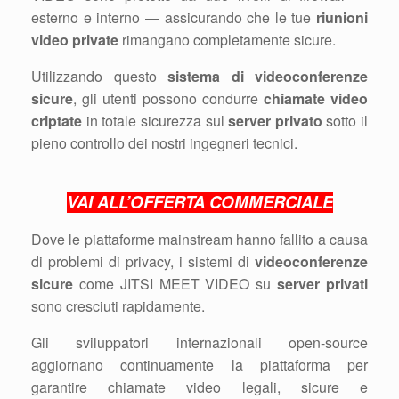
esterno e interno — assicurando che le tue
riunioni
video private
rimangano completamente sicure.
Utilizzando questo
sistema di videoconferenze
sicure
, gli utenti possono condurre
chiamate video
criptate
in totale sicurezza sul
server privato
sotto il
pieno controllo dei nostri ingegneri tecnici.
VAI ALL’OFFERTA COMMERCIALE
Dove le piattaforme mainstream hanno fallito a causa
di problemi di privacy, i sistemi di
videoconferenze
sicure
come JITSI MEET VIDEO su
server privati
sono cresciuti rapidamente.
Gli sviluppatori internazionali open-source
aggiornano continuamente la piattaforma per
garantire chiamate video legali, sicure e