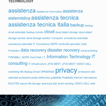
TECHNOLOGY
assistenza
assistenza
Assistenza Informatica
assistenza tecnica
sistemistica
assistenza tecnica italia
backup
backup
cloud
email aziendale
backup remoto
cloud object storage
cloud object
storage service
cloud storage solution
Computer
consulenza aziendale
consulenza aziendale IT
Consulenza GDPR
continuità operativa
Data
data recovery
disaster recovery
Protection
email archiving
Information Technology
IT
FIREWALL
GDPR
Hard Disk
I.T.
consulting
IT infrastructure
JITSI MEET
JITSI MEET VIDEO CALL
privacy
marketing
Mx Backup Email
OPNSENSE
protezione dati
aziendali
protezione posta elettronica
pubblicità
Pubblicità Internet
riservatezza
ROUTER
secure file storage
sicurezza dati
smart working
VIDEO CALL
web