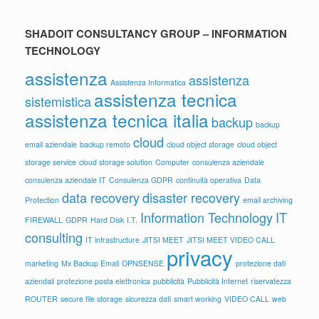
SHADOIT CONSULTANCY GROUP – INFORMATION
TECHNOLOGY
assistenza
assistenza
Assistenza Informatica
assistenza tecnica
sistemistica
assistenza tecnica italia
backup
backup
cloud
email aziendale
backup remoto
cloud object storage
cloud object
storage service
cloud storage solution
Computer
consulenza aziendale
consulenza aziendale IT
Consulenza GDPR
continuità operativa
Data
data recovery
disaster recovery
Protection
email archiving
Information Technology
IT
FIREWALL
GDPR
Hard Disk
I.T.
consulting
IT infrastructure
JITSI MEET
JITSI MEET VIDEO CALL
privacy
marketing
Mx Backup Email
OPNSENSE
protezione dati
aziendali
protezione posta elettronica
pubblicità
Pubblicità Internet
riservatezza
ROUTER
secure file storage
sicurezza dati
smart working
VIDEO CALL
web