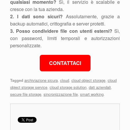
qualsiasi momento?
Sì, il servizio è scalabile e
cresce con la tua azienda.
2. I dati sono sicuri?
Assolutamente, grazie a
backup automatici, crittografia e server protetti.
3. Posso condividere file con utenti esterni?
Sì,
con password, limiti temporali e autorizzazioni
personalizzate.
CONTATTACI
Tagged
archiviazione sicura
,
cloud
,
cloud object storage
,
cloud
object storage service
,
cloud storage solution
,
dati aziendali
,
secure file storage
,
sincronizzazione file
,
smart working
.