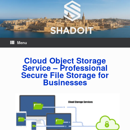
Menu
Cloud Object Storage
Service – Professional
Secure File Storage for
Businesses