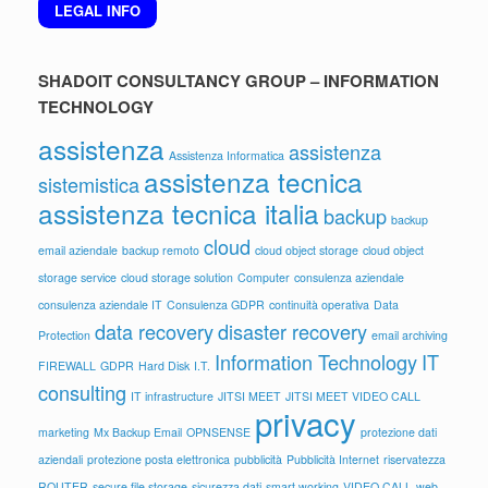
LEGAL INFO
SHADOIT CONSULTANCY GROUP – INFORMATION
TECHNOLOGY
assistenza
assistenza
Assistenza Informatica
assistenza tecnica
sistemistica
assistenza tecnica italia
backup
backup
cloud
email aziendale
backup remoto
cloud object storage
cloud object
storage service
cloud storage solution
Computer
consulenza aziendale
consulenza aziendale IT
Consulenza GDPR
continuità operativa
Data
data recovery
disaster recovery
Protection
email archiving
Information Technology
IT
FIREWALL
GDPR
Hard Disk
I.T.
consulting
IT infrastructure
JITSI MEET
JITSI MEET VIDEO CALL
privacy
marketing
Mx Backup Email
OPNSENSE
protezione dati
aziendali
protezione posta elettronica
pubblicità
Pubblicità Internet
riservatezza
ROUTER
secure file storage
sicurezza dati
smart working
VIDEO CALL
web