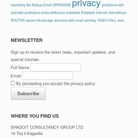
privacy
marketing
Mx Backup Email
OPNSENSE
protezione dati
aziendali
protezione posta elettronica
pubblicità
Pubblicità Internet
riservatezza
ROUTER
secure file storage
sicurezza dati
smart working
VIDEO CALL
web
NEWSLETTER
Sign up to receive the latest news, important updates, and
special tutorials.
Full Name
Email
By proceeding you accept the privacy policy
WHERE YOU FIND US
SHADOIT CONSULTANCY GROUP LTD
19 Triq il-Kappella