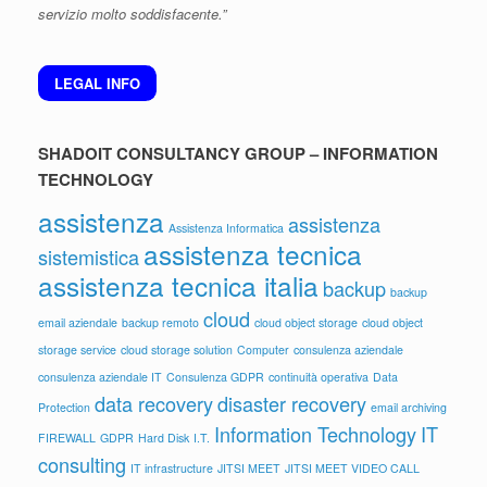
servizio molto soddisfacente.”
LEGAL INFO
SHADOIT CONSULTANCY GROUP – INFORMATION
TECHNOLOGY
assistenza
assistenza
Assistenza Informatica
assistenza tecnica
sistemistica
assistenza tecnica italia
backup
backup
cloud
email aziendale
backup remoto
cloud object storage
cloud object
storage service
cloud storage solution
Computer
consulenza aziendale
consulenza aziendale IT
Consulenza GDPR
continuità operativa
Data
data recovery
disaster recovery
Protection
email archiving
Information Technology
IT
FIREWALL
GDPR
Hard Disk
I.T.
consulting
IT infrastructure
JITSI MEET
JITSI MEET VIDEO CALL