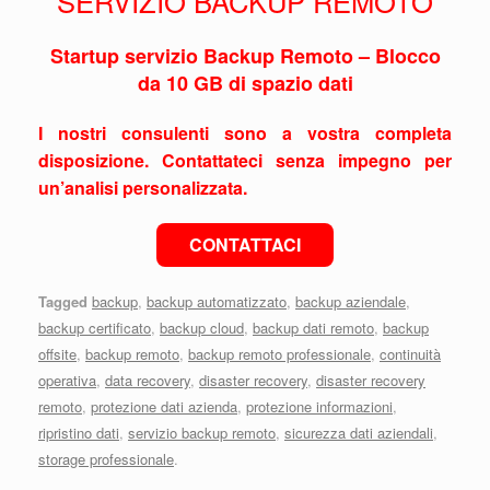
SERVIZIO BACKUP REMOTO
Startup servizio Backup Remoto – Blocco
da 10 GB di spazio dati
I nostri consulenti sono a vostra completa
disposizione. Contattateci senza impegno per
un’analisi personalizzata.
CONTATTACI
Tagged
backup
,
backup automatizzato
,
backup aziendale
,
backup certificato
,
backup cloud
,
backup dati remoto
,
backup
offsite
,
backup remoto
,
backup remoto professionale
,
continuità
operativa
,
data recovery
,
disaster recovery
,
disaster recovery
remoto
,
protezione dati azienda
,
protezione informazioni
,
ripristino dati
,
servizio backup remoto
,
sicurezza dati aziendali
,
storage professionale
.