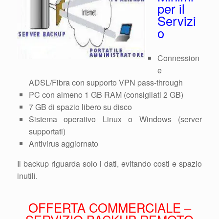
per il
Servizi
o
Connession
e
ADSL/Fibra con supporto VPN pass-through
PC con almeno 1 GB RAM (consigliati 2 GB)
7 GB di spazio libero su disco
Sistema operativo Linux o Windows (server
supportati)
Antivirus aggiornato
Il backup riguarda solo i dati, evitando costi e spazio
inutili.
OFFERTA COMMERCIALE –