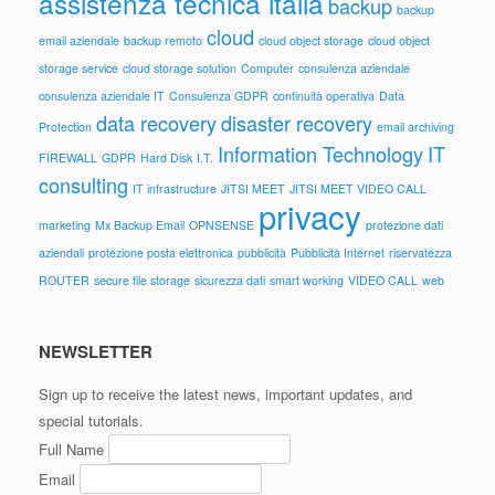
assistenza tecnica italia
backup
backup
cloud
email aziendale
backup remoto
cloud object storage
cloud object
storage service
cloud storage solution
Computer
consulenza aziendale
consulenza aziendale IT
Consulenza GDPR
continuità operativa
Data
data recovery
disaster recovery
Protection
email archiving
Information Technology
IT
FIREWALL
GDPR
Hard Disk
I.T.
consulting
IT infrastructure
JITSI MEET
JITSI MEET VIDEO CALL
privacy
marketing
Mx Backup Email
OPNSENSE
protezione dati
aziendali
protezione posta elettronica
pubblicità
Pubblicità Internet
riservatezza
ROUTER
secure file storage
sicurezza dati
smart working
VIDEO CALL
web
NEWSLETTER
Sign up to receive the latest news, important updates, and
special tutorials.
Full Name
Email