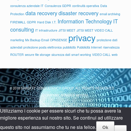
consulenza aziendale IT
Consulenza GDPR
continuità operativa
Data
data recovery
disaster recovery
Protection
email archiving
Information Technology
IT
FIREWALL
GDPR
Hard Disk
I.T.
consulting
IT infrastructure
JITSI MEET
JITSI MEET VIDEO CALL
privacy
marketing
Mx Backup Email
OPNSENSE
protezione dati
aziendali
protezione posta elettronica
pubblicità
Pubblicità Internet
riservatezza
ROUTER
secure file storage
sicurezza dati
smart working
VIDEO CALL
web
© 2018 SHADOIT CONSULTANCY GROUP ALL RIGHTS RESERVED -
COMPANY NUMBER 6810191
Utilizziamo i cookie per essere sicuri che tu possa avere la
migliore esperienza sul nostro sito. Se continui ad utilizzare
questo sito noi assumiamo che tu ne sia felice.
Ok